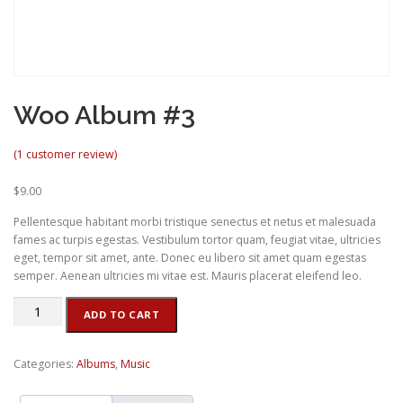
Woo Album #3
(
1
customer review)
$
9.00
Pellentesque habitant morbi tristique senectus et netus et malesuada
fames ac turpis egestas. Vestibulum tortor quam, feugiat vitae, ultricies
eget, tempor sit amet, ante. Donec eu libero sit amet quam egestas
semper. Aenean ultricies mi vitae est. Mauris placerat eleifend leo.
Woo
ADD TO CART
Album
#3
quantity
Categories:
Albums
,
Music