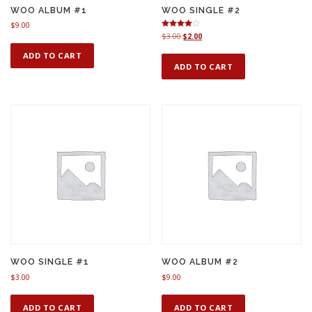
WOO ALBUM #1
WOO SINGLE #2
$
9.00
Rated
O
C
$
3.00
$
2.00
4.00
r
u
out of 5
ADD TO CART
i
r
ADD TO CART
g
r
i
e
n
n
a
t
l
p
p
r
r
i
i
c
c
e
e
i
w
s
a
:
s
$
:
2
$
.
3
0
.
0
WOO SINGLE #1
WOO ALBUM #2
0
.
$
3.00
$
9.00
0
.
ADD TO CART
ADD TO CART